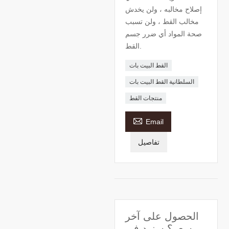
إصلاح مخالبه ، ولن يخدش
مخالب القط ، ولن تسبب
صحة المواد أي ضرر جسم
القط.
القط البيت بات
السلطانية القط البيت بات
منتجات القط

Email
تفاصيل
الحصول على آخر
سعر؟ سنرد في