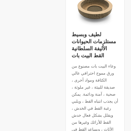
لطيف وبسيط
مستلزمات الحيوانات
الأليفة السلطانية
القط البيت بات
وعاء البيت بات مصنوع من
ورق مموج احترافي عالي
الكثافة ومواد أخرى ،
صديقة للبيئة ، غير ملوثة ،
صحية ، آمنة ودائمة. يمكن
أن يجذب انتباه القط ، ويلبي
رغبة القط في الخدش ،
ويقلل بشكل فعال خدش
القط للأرائك وغيرها من
الأثاث ، ويساعد القط في