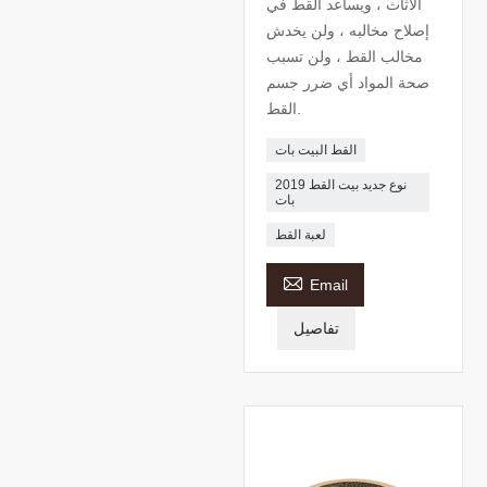
الأثاث ، ويساعد القط في
إصلاح مخالبه ، ولن يخدش
مخالب القط ، ولن تسبب
صحة المواد أي ضرر جسم
القط.
القط البيت بات
2019 نوع جديد بيت القط
بات
لعبة القط

Email
تفاصيل