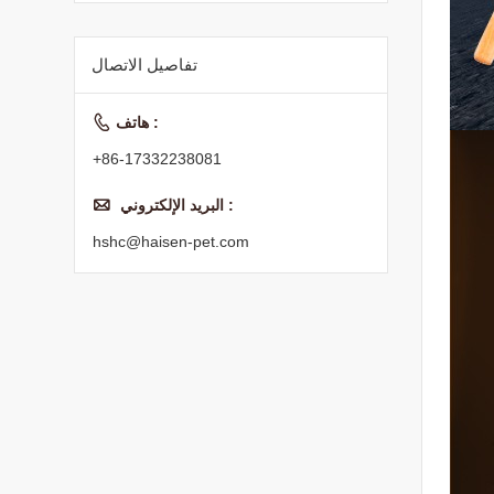
طعام القطط الجاف
الغذاء الأساسي
تفاصيل الاتصال

هاتف :
+86-17332238081

البريد الإلكتروني :
hshc@haisen-pet.com