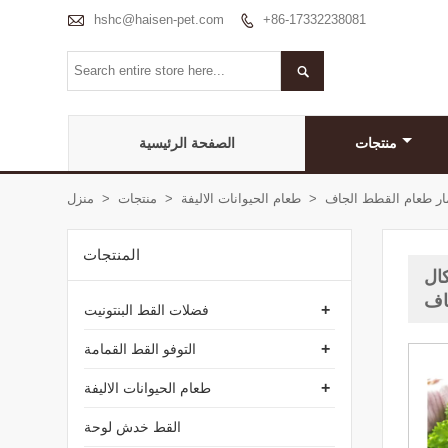

hshc@haisen-pet.com
+86-17332238081


منتجات
الصفحة الرئيسية
عمار طعام القطط الجاف
>
طعام الحيوانات الاليفة
>
منتجات
>
منزل
المنتجات
كال
اف
+
فضلات القط البنتونيت
+
التوفو القط القمامة
+
طعام الحيوانات الاليفة
القط خدش لوحة