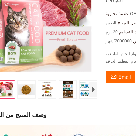
علامة تجارية
O
ل المنتج
الصين
 التسليم
20 يوم
ض
2000000/شهر
د الخام الطبيعية
طعام القطط الجاف

Email
وصف المنتج من ال