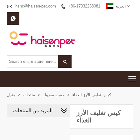

hshc@haisen-pet.com
+86-17332238081


العربية


T
كيس تغليف الأرز الغذاء
>
حقيبة مغزولة
>
منتجات
>
منزل
المزيد من المنتجات
كيس تغليف الأرز
الغذاء