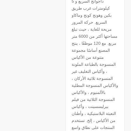
داجوانج السريع و 5
كيلومترات غرب طريق
بكين وهونج كونج وماكاو
السريع. حركة المرور
مريحة للغاية ، حيث تبلغ
مساحتها أكثر من 6000 متر
مربع. مع 120 موظفًا ، ينتج
المصنع أساسًا مجموعة
متنوعة من الأكياس
المنسوجة بالطباعة الملونة
، وأكياس التغليف غير
المنسوجة ثلاثية الأركان ،
والأكياس المنسوجة المطلية
بالألمنيوم ، والأكياس
المنسوجة الثلاثية من فيلم
بيرليسسينت ، وأكياس
التعبئة البلاستيكية ، وأطنان
من الأكياس ، إلخ. تستخدم
المنتجات على نطاق واسع