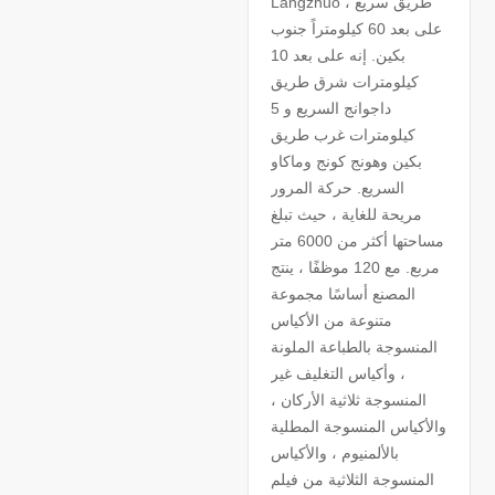
Langzhuo طريق سريع ،
على بعد 60 كيلومتراً جنوب
بكين. إنه على بعد 10
كيلومترات شرق طريق
داجوانج السريع و 5
كيلومترات غرب طريق
بكين وهونج كونج وماكاو
السريع. حركة المرور
مريحة للغاية ، حيث تبلغ
مساحتها أكثر من 6000 متر
مربع. مع 120 موظفًا ، ينتج
المصنع أساسًا مجموعة
متنوعة من الأكياس
المنسوجة بالطباعة الملونة
، وأكياس التغليف غير
المنسوجة ثلاثية الأركان ،
والأكياس المنسوجة المطلية
بالألمنيوم ، والأكياس
المنسوجة الثلاثية من فيلم