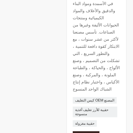
في الأسمدة ومواد البناء
والدقيق والأعلاف والمواد
الكيميائية ومنتجات
الحيوانات الأليفة وغيرها من
الصناعات. تأسس مصنعنا
لأكثر من عشر سنوات ، مع
الابتكار كقوة دافعة للتنمية ،
والتطور السريع ، التي
تشكلت من التصميم ، وصنع
الألواح ، والحياكة ، والطباعة
الملونة ، والمركبة ، وصنع
الأكياس ، واختبار نظام إنتاج
الشباك الواحد المنسوج
كيس التغليف OEM المصنع
حقيبة للأرز تغليف أغذية
منسوجة
حقيبة مغزولة