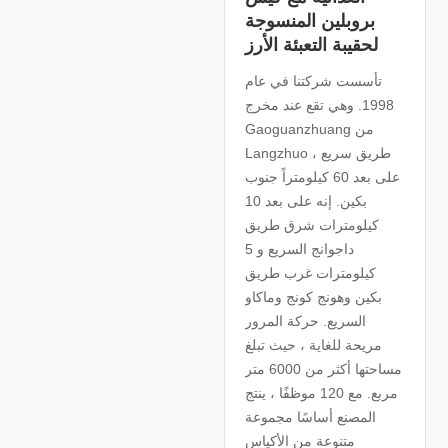
بروبلين المنسوجة
لحقيبة التعبئة الأرز
تأسست شركتنا في عام
1998. وهي تقع عند مخرج
Gaoguanzhuang من
Langzhuo طريق سريع ،
على بعد 60 كيلومتراً جنوب
بكين. إنه على بعد 10
كيلومترات شرق طريق
داجوانج السريع و 5
كيلومترات غرب طريق
بكين وهونج كونج وماكاو
السريع. حركة المرور
مريحة للغاية ، حيث تبلغ
مساحتها أكثر من 6000 متر
مربع. مع 120 موظفًا ، ينتج
المصنع أساسًا مجموعة
متنوعة من الأكياس