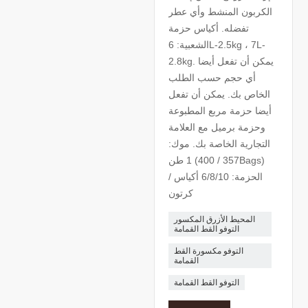
الكربون المنشط وأي عطر
تفضله. أكياس حزمة
الشعبية: 6L-2.5kg ، 7L-
2.8kg. يمكن أن تفعل أيضا
أي حجم حسب الطلب
الخاص بك. يمكن أن تفعل
أيضا حزمة مربع المطبوعة
وحزمة برميل مع العلامة
التجارية الخاصة بك. موك:
1 طن (357 / 400Bags)
الحزمة: 6/8/10 أكياس /
كرتون
المحيط الأزرق المكسور
التوفو القط القمامة
التوفو مكسورة القط
القمامة
التوفو القط القمامة