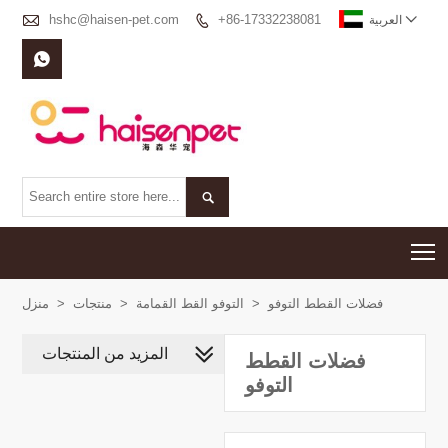

hshc@haisen-pet.com
+86-17332238081


العربية


T
فضلات القطط التوفو
>
التوفو القط القمامة
>
منتجات
>
منزل
المزيد من المنتجات
فضلات القطط
التوفو