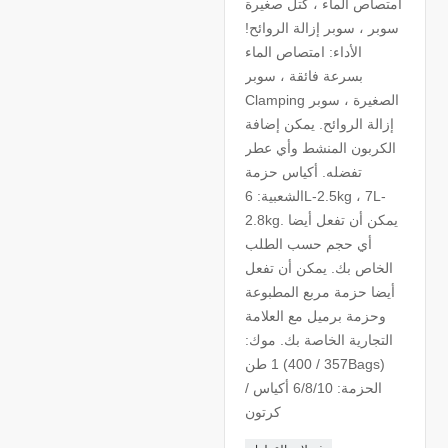
امتصاص الماء ، كتل صغيرة
سوبر ، سوبر إزالة الروائح!
الأداء: امتصاص الماء
بسرعة فائقة ، سوبر
Clamping الصغيرة ، سوبر
إزالة الروائح. يمكن إضافة
الكربون المنشط وأي عطر
تفضله. أكياس حزمة
الشعبية: 6L-2.5kg ، 7L-
2.8kg. يمكن أن تفعل أيضا
أي حجم حسب الطلب
الخاص بك. يمكن أن تفعل
أيضا حزمة مربع المطبوعة
وحزمة برميل مع العلامة
التجارية الخاصة بك. موك:
1 طن (357 / 400Bags)
الحزمة: 6/8/10 أكياس /
كرتون