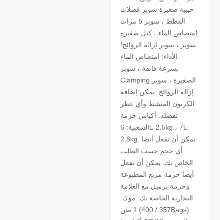
حبيبة صغيرة سوبر فضلات
القطط ، سوبر 5 مرات
امتصاص الماء ، كتل صغيرة
سوبر ، سوبر إزالة الروائح!
الأداء: امتصاص الماء
بسرعة فائقة ، سوبر
Clamping الصغيرة ، سوبر
إزالة الروائح. يمكن إضافة
الكربون المنشط وأي عطر
تفضله. أكياس حزمة
الشعبية: 6L-2.5kg ، 7L-
2.8kg. يمكن أن تفعل أيضا
أي حجم حسب الطلب
الخاص بك. يمكن أن تفعل
أيضا حزمة مربع المطبوعة
وحزمة برميل مع العلامة
التجارية الخاصة بك. موك:
1 طن (357 / 400Bags)