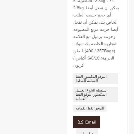
الشعبية: 6L-2.5kg ، 7L-
2.8kg. يمكن أن تفعل أيضا
أي حجم حسب الطلب
الخاص بك. يمكن أن تفعل
أيضا حزمة مربع المطبوعة
وحزمة برميل مع العلامة
التجارية الخاصة بك. موك:
1 طن (357 / 400Bags)
الحزمة: 6/8/10 أكياس /
كرتون
التوفو المكسور القط
القمامة للقطط
سلسلة الخوخ العسل
المكسور التوفو القط
القمامة
التوفو القط القمامة

Email
تفاصيل