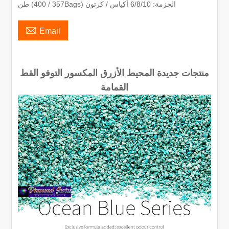
طن (357 / 400Bags) الحزمة: 6/8/10 أكياس / كرتون

Email
منتجات جديدة المحيط الأزرق المكسور التوفو القط
القمامة