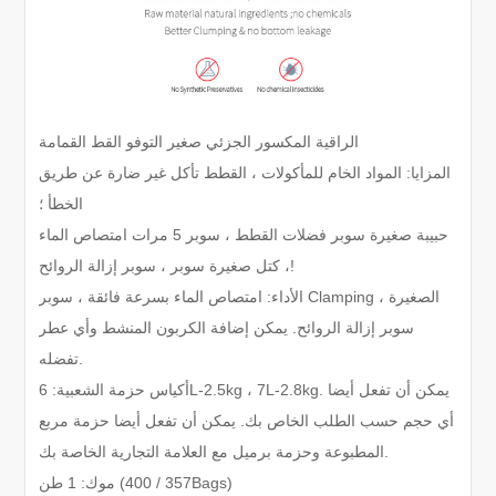
الراقية المكسور الجزئي صغير التوفو القط القمامة
المزايا: المواد الخام للمأكولات ، القطط تأكل غير ضارة عن طريق
الخطأ ؛
حبيبة صغيرة سوبر فضلات القطط ، سوبر 5 مرات امتصاص الماء
، كتل صغيرة سوبر ، سوبر إزالة الروائح!
الأداء: امتصاص الماء بسرعة فائقة ، سوبر Clamping الصغيرة ،
سوبر إزالة الروائح. يمكن إضافة الكربون المنشط وأي عطر
تفضله.
أكياس حزمة الشعبية: 6L-2.5kg ، 7L-2.8kg. يمكن أن تفعل أيضا
أي حجم حسب الطلب الخاص بك. يمكن أن تفعل أيضا حزمة مربع
المطبوعة وحزمة برميل مع العلامة التجارية الخاصة بك.
موك: 1 طن (357 / 400Bags)