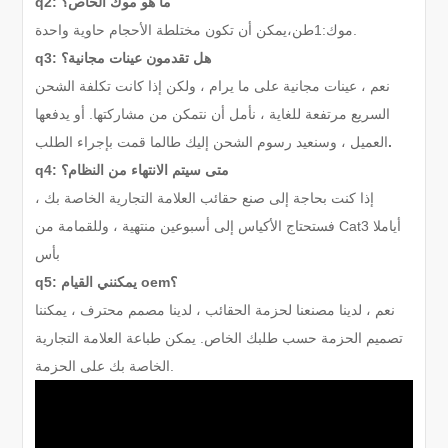
q2: ما هو موك الخاص؟
يمكن أن تكون مختلطة الأحجام حاوية واحدة.
موك:
1
طن
،
q3: هل تقدمون عينات مجانية؟
نعم ، عينات مجانية على ما يرام ، ولكن إذا كانت تكلفة الشحن
السريع مرتفعة للغاية ، نأمل أن نتمكن من مشاركتها. أو يدفعها
.
العميل ، وسنعيد رسوم الشحن إليك طالما قمت بإجراء الطلب
q4: متى سيتم الانتهاء من النظام؟
إذا كنت بحاجة إلى صنع حقائب العلامة التجارية الخاصة بك ،
3 أيام
لا
فستحتاج الأكياس إلى أسبوعين منتهية ، وللقمامة من Cat
بأس
q5: يمكنني القيام oem؟
نعم ، لدينا مصنعنا لحزمة الحقائب ، لدينا مصمم محترف ، يمكننا
تصميم الحزمة حسب طلبك الخاص. يمكن طباعة العلامة التجارية
الخاصة بك على الحزمة.