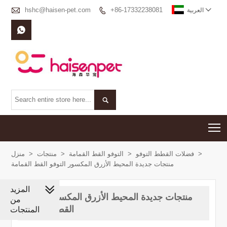

hshc@haisen-pet.com
+86-17332238081


العربية


T
>
فضلات القطط التوفو
>
التوفو القط القمامة
>
منتجات
>
منزل
منتجات جديدة المحيط الأزرق المكسور التوفو القط القمامة
المزيد
منتجات جديدة المحيط الأزرق المكسور التوفو
من
القط القمامة
المنتجات