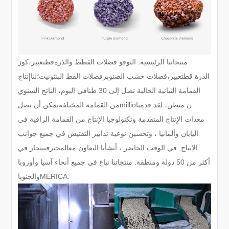
منتجاتنا الرئيسية: التوفو
فضلات القطط والذرة
قط
تعبير،
كوز
الذرة
قط
تعبير،
فضلات خشب الصنوبر
فضلات القط البنتونيت؛
لنا
إنتاج
القمامة النباتية الحالية تصل إلى 30 طنا
في اليوم
، الناتج السنوي
ن من
طن، لقد قدمنا
millio
من القمامة المختلفة
يمكن أن تصل
معدات الإنتاج المتقدمة وتكنولوجيا الإنتاج من القمامة الراقية في
اليابان وألمانيا ، وتحسين نوعية تدابير التفتيش
في جميع جوانب
الإنتاج. في الوقت الحاضر ، أنشأنا التعاون مع
المحترفين
تجار في
أكثر من 50 دولة ومنطقة. منتجاتنا تباع في جميع أنحاء آسيا وأوروبا
MERICA.
والجنوب
ا