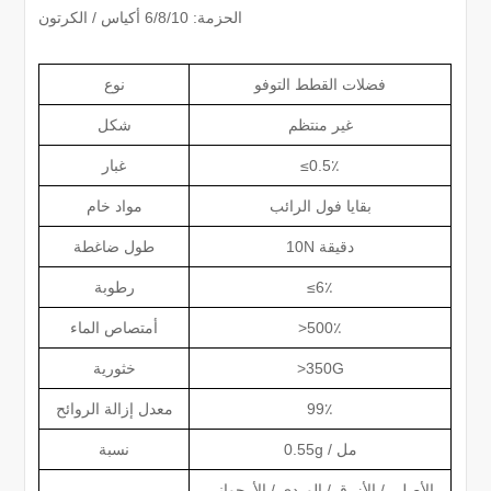
الحزمة: 6/8/10 أكياس / الكرتون
فضلات القطط التوفو
نوع
غير منتظم
شكل
≤0.5٪
غبار
بقايا فول الرائب
مواد خام
10N دقيقة
طول ضاغطة
≤6٪
رطوبة
>500٪
أمتصاص الماء
>350G
خثورية
99٪
معدل إزالة الروائح
0.55g / مل
نسبة
الأصلي / الأزرق / الوردي / الأرجواني