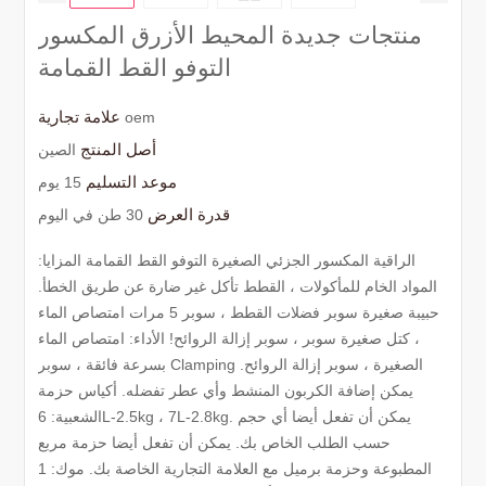
منتجات جديدة المحيط الأزرق المكسور
التوفو القط القمامة
علامة تجارية
oem
أصل المنتج
الصين
موعد التسليم
15 يوم
قدرة العرض
30 طن في اليوم
الراقية المكسور الجزئي الصغيرة التوفو القط القمامة المزايا:
المواد الخام للمأكولات ، القطط تأكل غير ضارة عن طريق الخطأ.
حبيبة صغيرة سوبر فضلات القطط ، سوبر 5 مرات امتصاص الماء
، كتل صغيرة سوبر ، سوبر إزالة الروائح! الأداء: امتصاص الماء
بسرعة فائقة ، سوبر Clamping الصغيرة ، سوبر إزالة الروائح.
يمكن إضافة الكربون المنشط وأي عطر تفضله. أكياس حزمة
الشعبية: 6L-2.5kg ، 7L-2.8kg. يمكن أن تفعل أيضا أي حجم
حسب الطلب الخاص بك. يمكن أن تفعل أيضا حزمة مربع
المطبوعة وحزمة برميل مع العلامة التجارية الخاصة بك. موك: 1