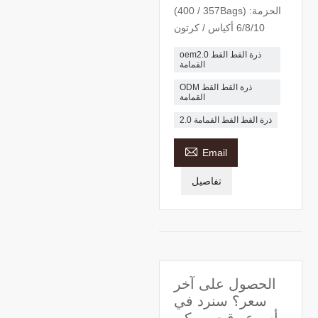
(357 / 400Bags) الحزمة:
6/8/10 أكياس / كرتون
oem2.0 ذرة القط القط
القمامة
ODM ذرة القط القط
القمامة
2.0 ذرة القط القط القمامة

Email
تفاصيل
الحصول على آخر
سعر؟ سنرد في
أسرع وقت ممكن