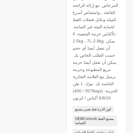
المرحاض. مع إزالة الرائحة
الفائقة ، وامتصاص أسرع
للمياه وتكتل فضلات القط
لحماية البيئة غير السامة.
أكياس حزمة الشعبية: 6L-
2.5kg ، 7L-2.8kg. يمكن
أن تفعل أيضا أي حجم
حسب الطلب الخاص بك.
يمكن أن تفعل أيضا حزمة
مربع المطبوعة وحزمة
برميل مع العلامة التجارية
الخاصة بك. موك: 1 طن
(357 / 400Bags) الحزمة:
6/8/10 أكياس / كرتون
كوز الذرة قط تعبير مصنع
OEMCorncob مصنع القط
القمامة
غبار منخفض القط القمامة