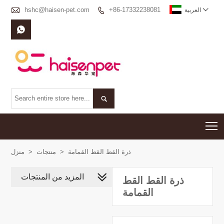

hshc@haisen-pet.com
+86-17332238081


العربية


T
ذرة القط القط القمامة
>
منتجات
>
منزل
المزيد من المنتجات
ذرة القط القط
القمامة