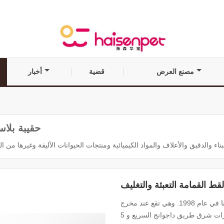
مصنع العرض
قضية
أخبار
حقيبة بلاس
قط القمامة التعبئة والتغليف
تأسست شركتنا في عام 1998. وهي تقع عند مخرج Gaoguanzhuang من Langzhuo طريق سريع
، على بعد 60 كيلومتراً جنوب بكين. إنه على بعد 10 كيلومترات شرق طريق داجوانج السريع و 5