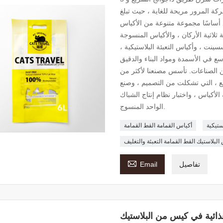
ة المرور مريحة للغاية ، حيث تبلغ
 120 موظفًا ، ينتج المصنع أساسًا مجموعة متنوعة من الأكياس
ثلاثية الأركان ، والأكياس المنسوجة
سسينت ، وأكياس التعبئة البلاستيكية ،
ع في الأسمدة ومواد البناء والدقيق
 من الصناعات. تأسس مصنعنا لأكثر من
يع ، التي تشكلت من التصميم ، وصنع
 الأكياس ، واختبار نظام إنتاج الشباك
الواحد المنسوج.
ستيكية
أكياس القمامة القط القمامة
البلاستيك القط القمامة التعبئة والتغليف

تفاصيل
Email
ذائية في كيس من البلاستيك