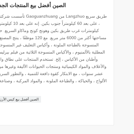
الصين أفضل بيع المنتجات الجد
كيلومترات غرب طريق بكين وهونج كونج وماكاو السريع. حرك
مساحتها أكثر من 6000 متر مربع. مع
المنسوجة بالطباعة الملونة ، وأكياس التغليف غير المنسوجة 
المطلية بالألمنيوم ، والأكياس المنسوجة الثلاثية من فيلم بيرلي
وأطنان من الأكياس ، إلخ. تستخدم المنتجات على نطاق واس
والأعلاف والمواد الكيميائية ومنتجات الحيوانات الأليفة وغيرها
عشر سنوات ، مع الابتكار كقوة دافعة للتنمية ، والتطور السر
الألواح ، والحياكة ، والطباعة الملونة ، والمواد المركبة ، وصناعة
الصين أفضل بيع كيس الأرز