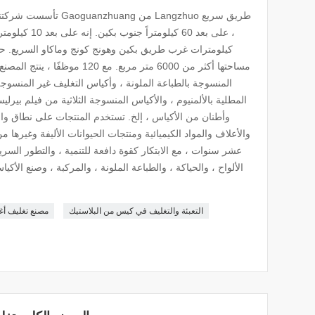
كيلومترات غرب طريق بكين وهونج كونج وماكاو السريع. حرك
مساحتها أكثر من 6000 متر مربع. مع
المنسوجة بالطباعة الملونة ، وأكياس التغليف غير المنسوجة 
المطلية بالألمنيوم ، والأكياس المنسوجة الثلاثية من فيلم بيرلي
وأطنان من الأكياس ، إلخ. تستخدم المنتجات على نطاق واس
والأعلاف والمواد الكيميائية ومنتجات الحيوانات الأليفة وغيرها
عشر سنوات ، مع الابتكار كقوة دافعة للتنمية ، والتطور السر
الألواح ، والحياكة ، والطباعة الملونة ، والمركبة ، وصنع الأكيا
التعبئة والتغليف في كيس من البلاستيك
مصنع تغليف أغذ