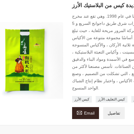
يدة كيس من البلاستيك الأرز
تأسست شركتنا في عام 1998. وهي تقع عند مخرج Gaoguanzhuang من Langzhuo طريق سريع
، على بعد 60 كيلومتراً جنوب بكين. إنه على بعد 10 كيلومترات شرق طريق داجوانج السريع و 5
ة المرور مريحة للغاية ، حيث تبلغ
 120 موظفًا ، ينتج المصنع أساسًا مجموعة متنوعة من الأكياس
ثلاثية الأركان ، والأكياس المنسوجة
سسينت ، وأكياس التعبئة البلاستيكية ،
ع في الأسمدة ومواد البناء والدقيق
 من الصناعات. تأسس مصنعنا لأكثر من
يع ، التي تشكلت من التصميم ، وصنع
 الأكياس ، واختبار نظام إنتاج الشباك
الواحد المنسوج.
كيس التغليف الأرز
كيس الأرز

تفاصيل
Email