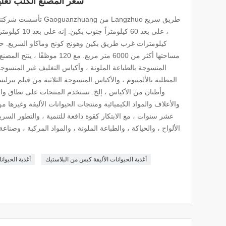
سعر المصنع الكلب تغل
كيلومترات غرب طريق بكين وهونج كونج وماكاو السريع. حرك
مساحتها أكثر من 6000 متر مربع. مع
المنسوجة بالطباعة الملونة ، وأكياس التغليف غير المنسوجة 
المطلية بالألمنيوم ، والأكياس المنسوجة الثلاثية من فيلم بيرلي
وأطنان من الأكياس ، إلخ. تستخدم المنتجات على نطاق واس
والأعلاف والمواد الكيميائية ومنتجات الحيوانات الأليفة وغيرها
عشر سنوات ، مع الابتكار كقوة دافعة للتنمية ، والتطور السر
الألواح ، والحياكة ، والطباعة الملونة ، والمواد المركبة ، وصناعة
أغذية الحيوانات الأليفة كيس من البلاستيك
أغذية الحيوانا