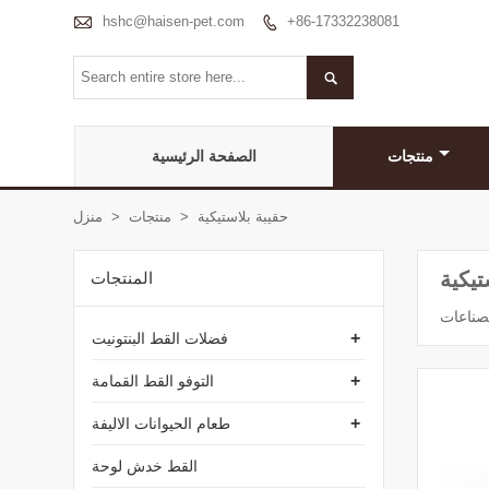

hshc@haisen-pet.com
+86-17332238081


منتجات
الصفحة الرئيسية
حقيبة بلاستيكية
>
منتجات
>
منزل
تيكية
المنتجات
+
فضلات القط البنتونيت
+
التوفو القط القمامة
+
طعام الحيوانات الاليفة
القط خدش لوحة