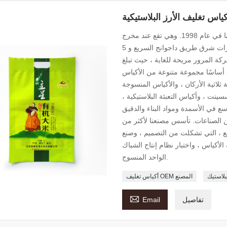
ياس تغليف الأرز البلاستيكية
تأسست شركتنا في عام 1998. وهي تقع عند مخرج Gaoguanzhuang من Langzhuo طريق سريع
، على بعد 60 كيلومتراً جنوب بكين. إنه على بعد 10 كيلومترات شرق طريق داجوانج السريع و 5
ة المرور مريحة للغاية ، حيث تبلغ
 120 موظفًا ، ينتج المصنع أساسًا مجموعة متنوعة من الأكياس
ثلاثية الأركان ، والأكياس المنسوجة
سسينت ، وأكياس التعبئة البلاستيكية ،
ع في الأسمدة ومواد البناء والدقيق
 من الصناعات. تأسس مصنعنا لأكثر من
يع ، التي تشكلت من التصميم ، وصنع
 الأكياس ، واختبار نظام إنتاج الشباك
الواحد المنسوج.
بلاستيك
أكياس تغليف OEM المصنع

تفاصيل
Email