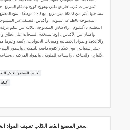
كيلومترات غرب طريق بكين وهونج كونج وماكاو السريع. حرك
مساحتها أكثر من 6000 متر مربع. مع
المنسوجة بالطباعة الملونة ، وأكياس التغليف غير المنسوجة 
المطلية بالألمنيوم ، والأكياس المنسوجة الثلاثية من فيلم بيرلي
وأطنان من الأكياس ، إلخ. تستخدم المنتجات على نطاق واس
والأعلاف والمواد الكيميائية ومنتجات الحيوانات الأليفة وغيرها
عشر سنوات ، مع الابتكار كقوة دافعة للتنمية ، والتطور السر
الألواح ، والحياكة ، والطباعة الملونة ، والمواد المركبة ، وصناعة
أكياس التعبئة والتغليف البلا
أكياس 
سعر المصنع القط الكلب تغليف المواد الغ