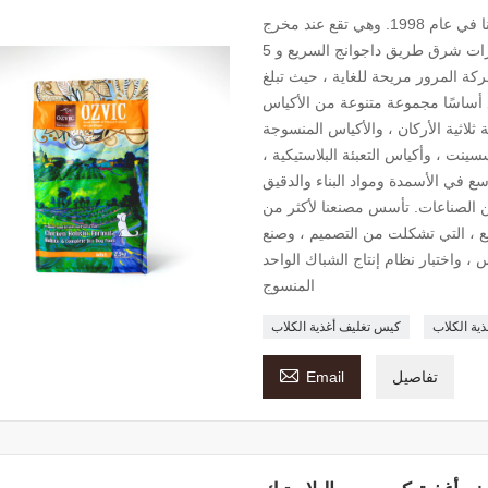
تأسست شركتنا في عام 1998. وهي تقع عند مخرج Gaoguanzhuang من Langzhuo طريق سريع
، على بعد 60 كيلومتراً جنوب بكين. إنه على بعد 10 كيلومترات شرق طريق داجوانج السريع و 5
ة المرور مريحة للغاية ، حيث تبلغ
 120 موظفًا ، ينتج المصنع أساسًا مجموعة متنوعة من الأكياس
ثلاثية الأركان ، والأكياس المنسوجة
سسينت ، وأكياس التعبئة البلاستيكية ،
ع في الأسمدة ومواد البناء والدقيق
 من الصناعات. تأسس مصنعنا لأكثر من
يع ، التي تشكلت من التصميم ، وصنع
س ، واختبار نظام إنتاج الشباك الواحد
المنسوج
ية الكلاب
كيس تغليف أغذية الكلاب

تفاصيل
Email