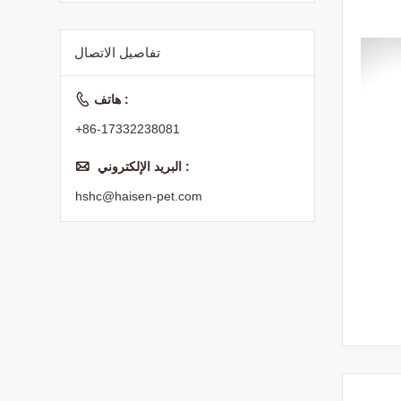
طعام القطط الجاف
الغذاء الأساسي
تفاصيل الاتصال

هاتف :
+86-17332238081

البريد الإلكتروني :
hshc@haisen-pet.com