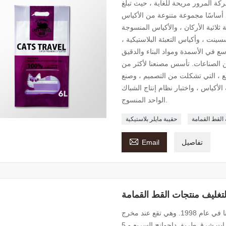
ة المرور مريحة للغاية ، حيث تبلغ
 120 موظفًا ، ينتج المصنع أساسًا مجموعة متنوعة من الأكياس
ثلاثية الأركان ، والأكياس المنسوجة
سسينت ، وأكياس التعبئة البلاستيكية ،
ع في الأسمدة ومواد البناء والدقيق
 من الصناعات. تأسس مصنعنا لأكثر من
يع ، التي تشكلت من التصميم ، وصنع
 الأكياس ، واختبار نظام إنتاج الشباك
الواحد المنسوج.
القط القمامة
حقيبة مايلر بلاستيكية

تفاصيل
Email
تأسست شركتنا في عام 1998. وهي تقع عند مخرج Gaoguanzhuang من Langzhuo طريق سريع
، على بعد 60 كيلومتراً جنوب بكين. إنه على بعد 10 كيلومترات شرق طريق داجوانج السريع و 5