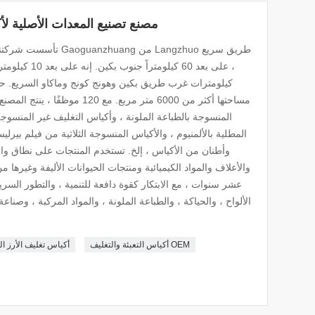
مصنع تصنيع المعدات الأصلية لأك
كيلومترات غرب طريق بكين وهونج كونج وماكاو السريع. حرك
مساحتها أكثر من 6000 متر مربع. مع
المنسوجة بالطباعة الملونة ، وأكياس التغليف غير المنسوجة 
المطلية بالألمنيوم ، والأكياس المنسوجة الثلاثية من فيلم بيرلي
وأطنان من الأكياس ، إلخ. تستخدم المنتجات على نطاق واس
والأعلاف والمواد الكيميائية ومنتجات الحيوانات الأليفة وغيرها
عشر سنوات ، مع الابتكار كقوة دافعة للتنمية ، والتطور السر
الألواح ، والحياكة ، والطباعة الملونة ، والمواد المركبة ، وصناعة
أكياس التعبئة والتغليف OEM
أكياس تغليف الأرز ال