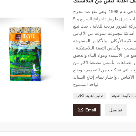
يف أغذية كيس من البلاستيك
تأسست شركتنا في عام 1998. وهي تقع عند مخرج Gaoguanzhuang من Langzhuo طريق سريع
، على بعد 60 كيلومتراً جنوب بكين. إنه على بعد 10 كيلومترات شرق طريق داجوانج السريع و 5
ة المرور مريحة للغاية ، حيث تبلغ
 120 موظفًا ، ينتج المصنع أساسًا مجموعة متنوعة من الأكياس
ثلاثية الأركان ، والأكياس المنسوجة
سسينت ، وأكياس التعبئة البلاستيكية ،
ع في الأسمدة ومواد البناء والدقيق
 من الصناعات. تأسس مصنعنا لأكثر من
يع ، التي تشكلت من التصميم ، وصنع
 الأكياس ، واختبار نظام إنتاج الشباك
الواحد المنسوج.
ت الأليفة التعبئة
تغليف أغذية الكلاب

تفاصيل
Email