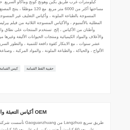
كيلومترات غرب طريق بكين وهونج كونج وماكاو السريع. حرك
مساحتها أكثر من 6000 متر مربع. مع
المنسوجة بالطباعة الملونة ، وأكياس التغليف غير المنسوجة 
المطلية بالألمنيوم ، والأكياس المنسوجة الثلاثية من فيلم بيرلي
وأطنان من الأكياس ، إلخ. تستخدم المنتجات على نطاق واس
والأعلاف والمواد الكيميائية ومنتجات الحيوانات الأليفة وغيرها
عشر سنوات ، مع الابتكار كقوة دافعة للتنمية ، والتطور السر
الألواح ، والحياكة ، والطباعة الملونة ، والمواد المركبة ، وصناعة
حقيبة القط القمامة
كيس القمامة 
أكياس التعبئة والتغليف منتجات القط القمامة OEM