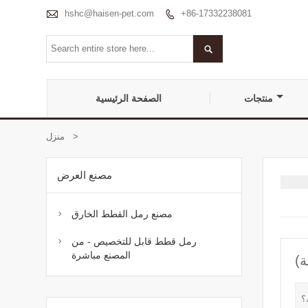

hshc@haisen-pet.com
+86-17332238081


منتجات
الصفحة الرئيسية
>
منزل
مصنع العرض
مصنع رمل القطط الخارق

رمل قطط قابل للتخصيص - من

المصنع مباشرة