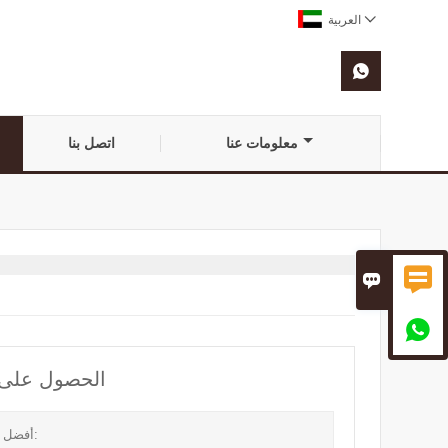

العربية

معلومات عنا
اتصل بنا



الحصول على آخ