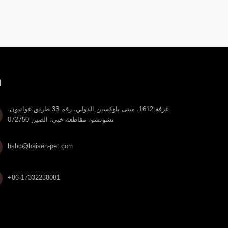
ا
غرفة 1612، مبنى باوكسين الدولي، رقم 33 طريق غوانيون،
تشوتشو، مقاطعة خبي، الصين 072750

hshc@haisen-pet.com
+86-17332238081