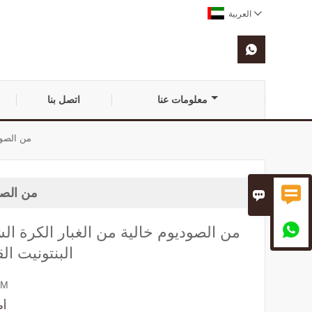

العربية

معلومات عنا
اتصل بنا
100 ٪ من 

100 ٪ من


البنتونيت ال
EM
أص