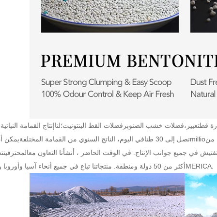
رة
قط
تعبير،
فضلات خشب الصنوبر
فضلات القط البنتونيت؛
لنا
إنتاج القمامة النباتية 
ج من
millio
تصل إلى 30 طنا
في اليوم
، الناتج السنوي من القمامة المختلفة
يمكن أ
لتفتيش
في جميع جوانب الإنتاج. في الوقت الحاضر ، أنشأنا التعاون مع
المحترفين
ت
MERICA.
أكثر من 50 دولة ومنطقة. منتجاتنا تباع في جميع أنحاء آسيا وأوروبا والجنوب