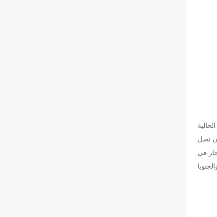
الحالية
ن تصل
جار في
ا