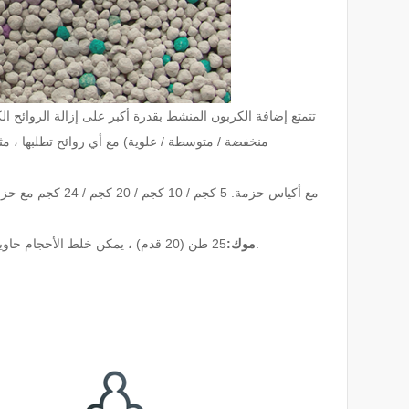
تتمتع إضافة الكربون المنشط بقدرة أكبر على إزالة الروائح
منخفضة / متوسطة / علوية) مع أي روائح تطلبها ، مثل ر
25 طن (20 قدم) ، يمكن خلط الأحجام حاوية واحدة. 10 طن موك أيضا يمكن قبول ، ولكن ربما تكلفة الشحن مكلفة بعض الشيء.
موك: