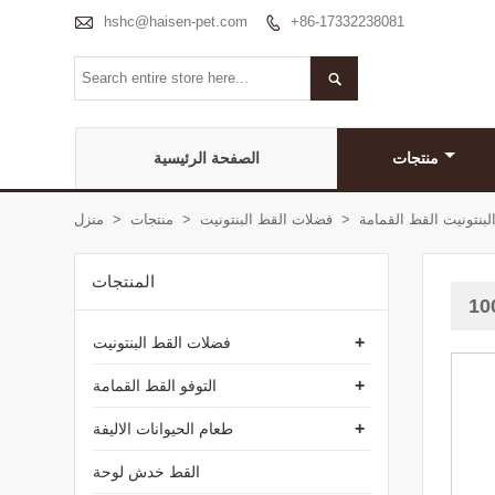

hshc@haisen-pet.com
+86-17332238081


منتجات
الصفحة الرئيسية
لبنتونيت القط القمامة
>
فضلات القط البنتونيت
>
منتجات
>
منزل
المنتجات
+
فضلات القط البنتونيت
+
التوفو القط القمامة
+
طعام الحيوانات الاليفة
القط خدش لوحة