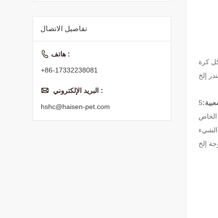
طعام القطط الجاف
الغذاء الأساسي
تفاصيل الاتصال

هاتف :
كل كرة
+86-17332238081
در إلخ

البريد الإلكتروني :
بية:
5L-4kg ، 10L -8kg مع أكياس حزمة. 5 كجم / 10 كجم / 20 كجم / 24 كجم مع حزمة حقيبة منسوجة يمكن أيضًا القيام بأي حجم حسب
hshc@haisen-pet.com
الخاص