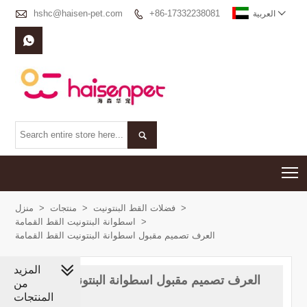

hshc@haisen-pet.com
+86-17332238081


العربية


T
>
فضلات القط البنتونيت
>
منتجات
>
منزل
>
اسطوانة البنتونيت القط القمامة
العرف تصميم مقبول اسطوانة البنتونيت القط القمامة
المزيد
العرف تصميم مقبول اسطوانة البنتونيت القط
من
القمامة
المنتجات