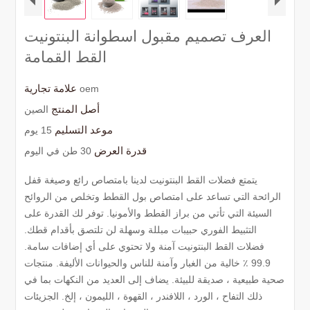
العرف تصميم مقبول اسطوانة البنتونيت
القط القمامة
علامة تجارية
oem
أصل المنتج
الصين
موعد التسليم
15 يوم
قدرة العرض
30 طن في اليوم
يتمتع فضلات القط البنتونيت لدينا بامتصاص رائع وصيغة قفل
الرائحة التي تساعد على امتصاص بول القطط وتخلص من الروائح
السيئة التي تأتي من براز القطط والأمونيا. توفر لك القدرة على
التثبيط الفوري حبيبات مبللة وسهلة لن تلتصق بأقدام قطك.
فضلات القط البنتونيت آمنة ولا تحتوي على أي إضافات سامة.
99.9 ٪ خالية من الغبار وآمنة للناس والحيوانات الأليفة. منتجات
صحية طبيعية ، صديقة للبيئة. يضاف إلى العديد من النكهات بما في
ذلك التفاح ، الورد ، اللافندر ، القهوة ، الليمون ، إلخ. الجزيئات