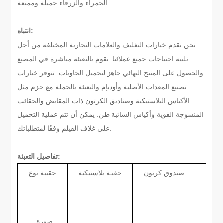
الحمراء والزرقاء جميلة وممتعة.
انتباه:
نحن نقدم خيارات التغليف والعلامات التجارية المختلفة من أجل
تلبية احتياجات جميع عملائنا. نقوم بالتعبئة مباشرة في المصنع
والحصول على المنتج النهائي جاهز لتحميل الحاويات. تتوفر خيارات
تصنيع المعدات الأصلية وأوديإم والتعبئة بالجملة مع حزم مثل
الأكياس البلاستيكية وصناديق الكرتون ذات المقابض والحقائب
المنسوجة القوية وأكياس السائبة طن. يمكن أن تتم عملية التحميل
على غلاف الفيلم وفقًا لمتطلباتك.
تفاصيل التعبئة:
سوجة
صندوق كرتون
حقيبة بلاستيكية
حقيبة نوع
صورة