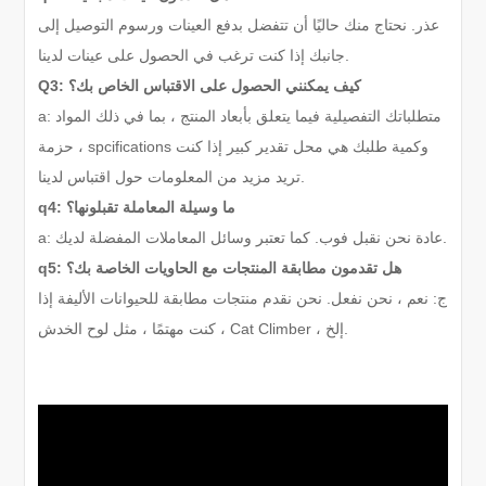
عذر. نحتاج منك حاليًا أن تتفضل بدفع العينات ورسوم التوصيل إلى
جانبك إذا كنت ترغب في الحصول على عينات لدينا.
Q3: كيف يمكنني الحصول على الاقتباس الخاص بك؟
a: متطلباتك التفصيلية فيما يتعلق بأبعاد المنتج ، بما في ذلك المواد
، حزمة spcifications وكمية طلبك هي محل تقدير كبير إذا كنت
تريد مزيد من المعلومات حول اقتباس لدينا.
q4: ما وسيلة المعاملة تقبلونها؟
a: عادة نحن نقبل فوب. كما تعتبر وسائل المعاملات المفضلة لديك.
q5: هل تقدمون مطابقة المنتجات مع الحاويات الخاصة بك؟
ج: نعم ، نحن نفعل. نحن نقدم منتجات مطابقة للحيوانات الأليفة إذا
كنت مهتمًا ، مثل لوح الخدش ، Cat Climber ، إلخ.