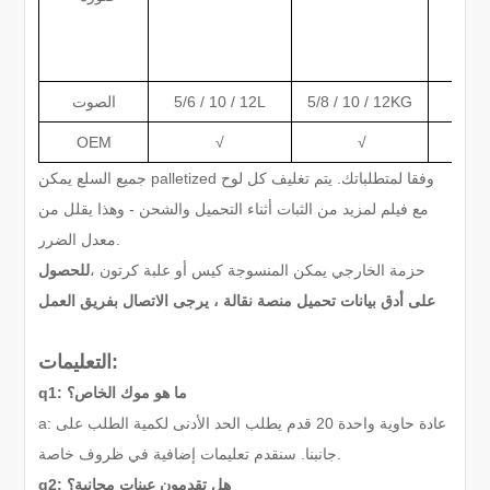
18/2
5/8 / 10 / 12KG
5/6 / 10 / 12L
الصوت
OEM
√
√
جميع السلع يمكن palletized وفقا لمتطلباتك. يتم تغليف كل لوح
مع فيلم لمزيد من الثبات أثناء التحميل والشحن - وهذا يقلل من
معدل الضرر.
حزمة الخارجي يمكن المنسوجة كيس أو علبة كرتون ،
للحصول
على أدق بيانات تحميل منصة نقالة ، يرجى الاتصال بفريق العمل
التعليمات:
q1: ما هو موك الخاص؟
a: عادة حاوية واحدة 20 قدم يطلب الحد الأدنى لكمية الطلب على
جانبنا. سنقدم تعليمات إضافية في ظروف خاصة.
q2: هل تقدمون عينات مجانية؟