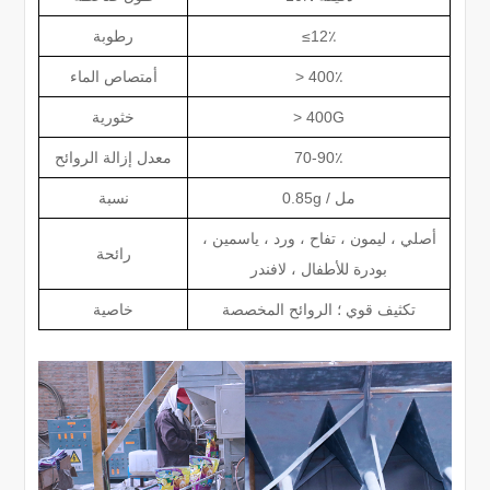
≤12٪
رطوبة
> 400٪
أمتصاص الماء
> 400G
خثورية
70-90٪
معدل إزالة الروائح
0.85g / مل
نسبة
أصلي ، ليمون ، تفاح ، ورد ، ياسمين ،
رائحة
بودرة للأطفال ، لافندر
تكثيف قوي ؛ الروائح المخصصة
خاصية